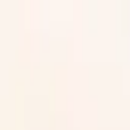
Jarayid
.com