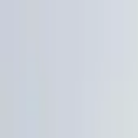
Jarayid
.com