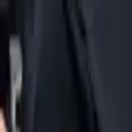
Jarayid
.com