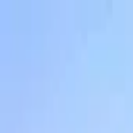
Jarayid
.com