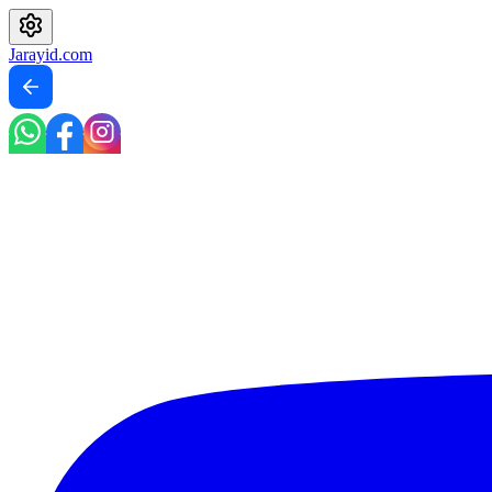
Jarayid
.com