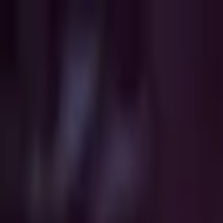
Jarayid
.com