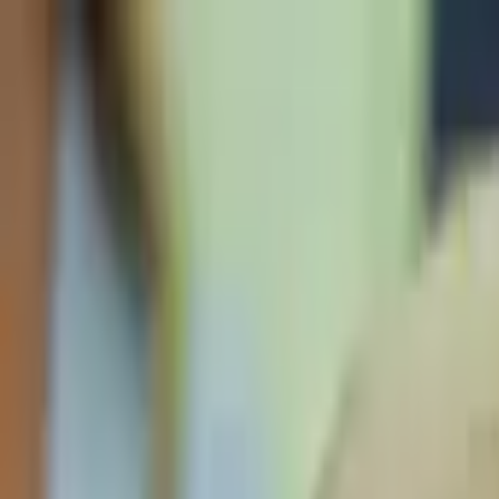
Jarayid
.com