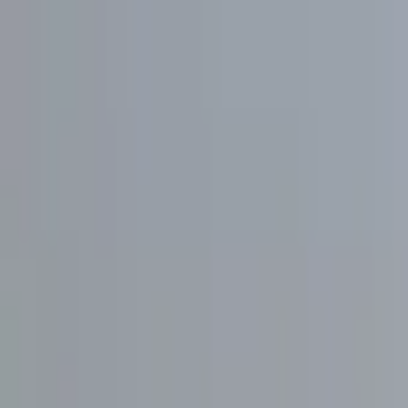
Jarayid
.com