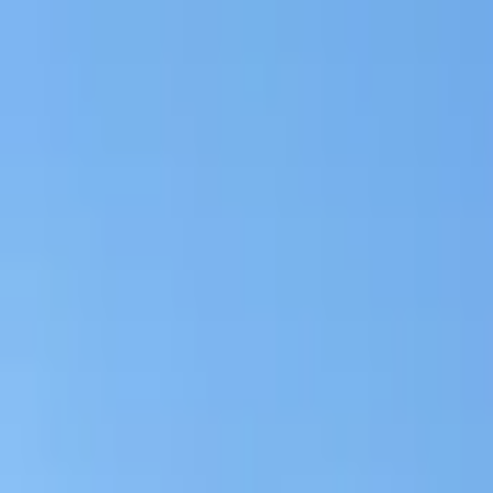
Jarayid
.com