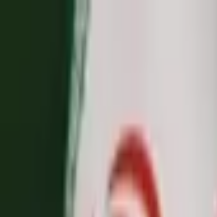
Jarayid
.com