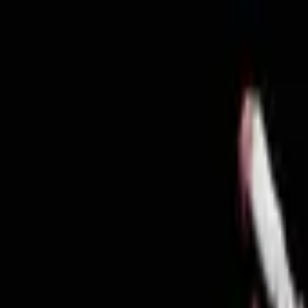
Jarayid
.com