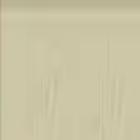
Jarayid
.com