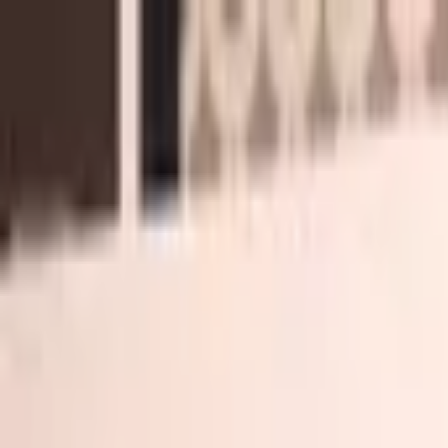
Jarayid
.com