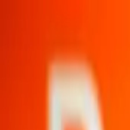
Jarayid
.com