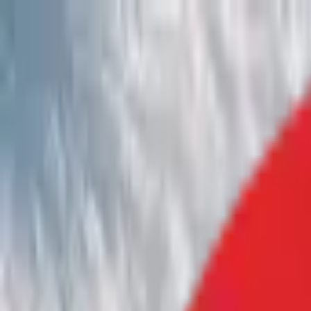
Jarayid
.com