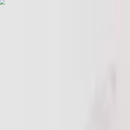
Jarayid
.com