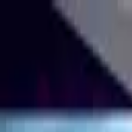
Jarayid
.com