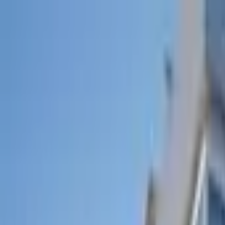
Jarayid
.com