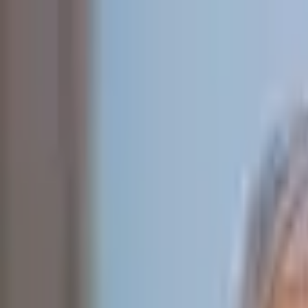
Jarayid
.com