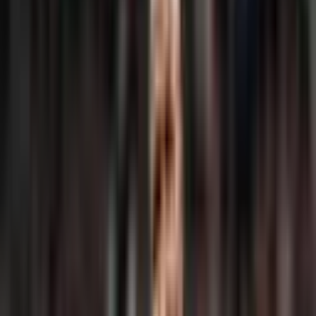
Follow Us
EN
En
AR
Ar
Jarayid
.com
65 Days
Source:
الكتائب اللبنانية
Smart Reader
Female
👩
Male
👨