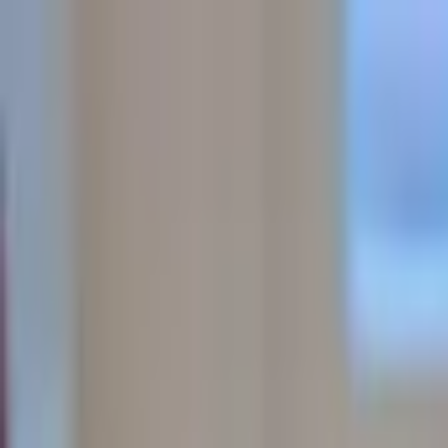
Jarayid
.com