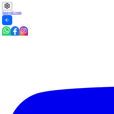
Jarayid
.com