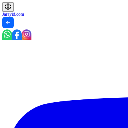
Jarayid
.com