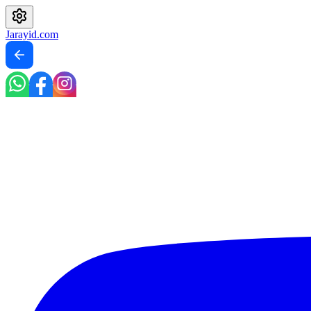
Jarayid
.com