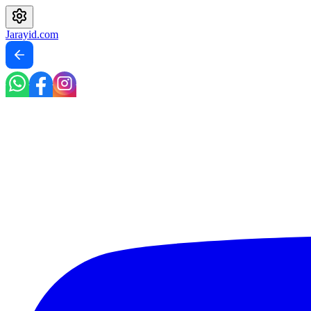
Jarayid
.com