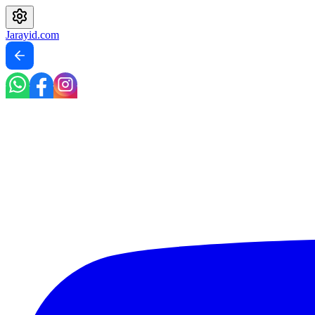
Jarayid
.com