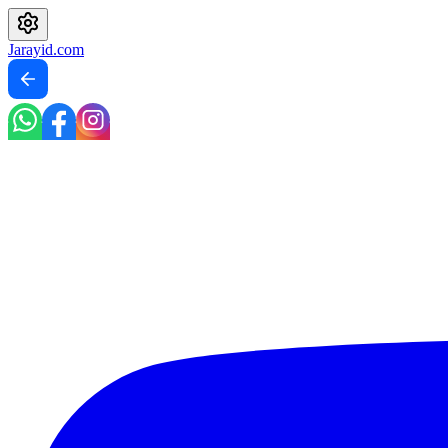
Jarayid
.com