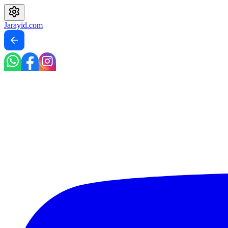
Jarayid
.com