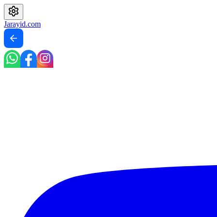
Jarayid
.com