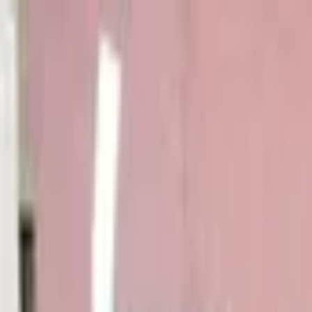
Jarayid
.com