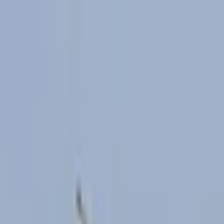
Jarayid
.com