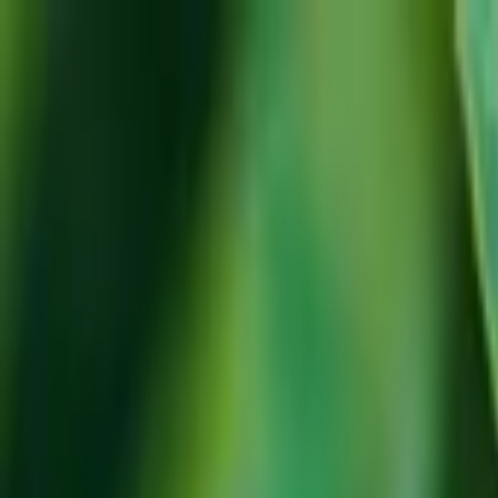
Jarayid
.com