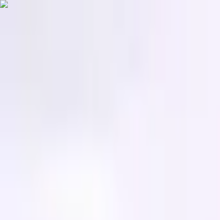
Jarayid
.com