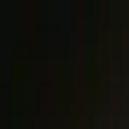
Jarayid
.com