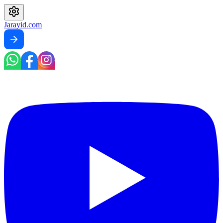
Jarayid
.com