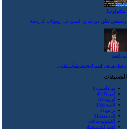
التكنولوجيا
واشنطن تقلق من نماذج الصين في روبوتات الدردشة
الرياضة
برشلونة يغير استراتيجيته بشأن ألفاريز
التصنيفات
بودكاست
02
أمريكا
413
أوروبا
168
الصحة
195
برامج
91
الرياضة
218
التكنولوجيا
260
أخبار العالم
434