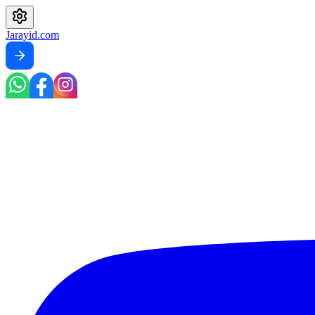
Jarayid
.com