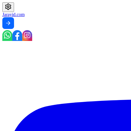
Jarayid
.com