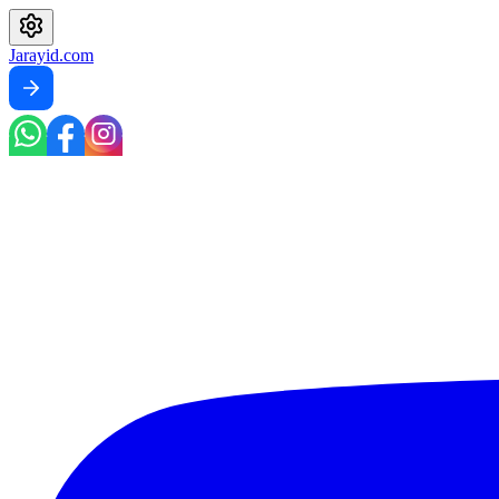
Jarayid
.com