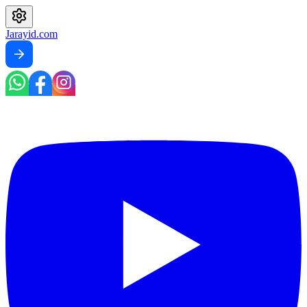
Jarayid
.com