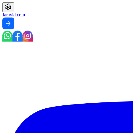
Jarayid
.com