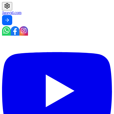
Jarayid
.com