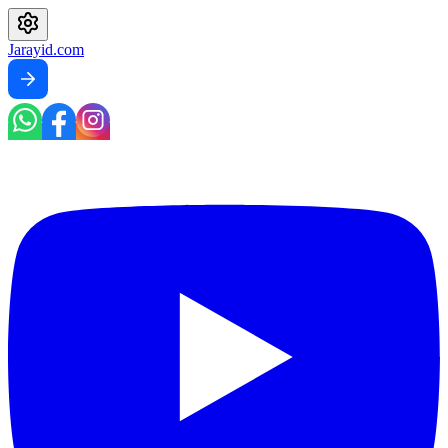
Jarayid
.com