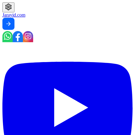
Jarayid
.com