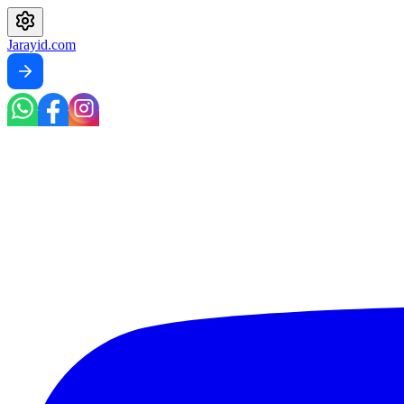
Jarayid
.com