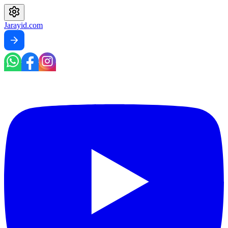
Jarayid
.com