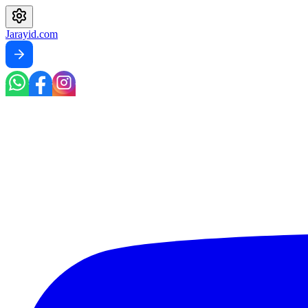
Jarayid
.com