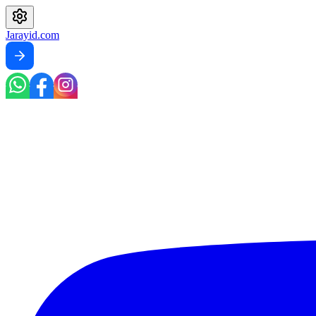
Jarayid
.com