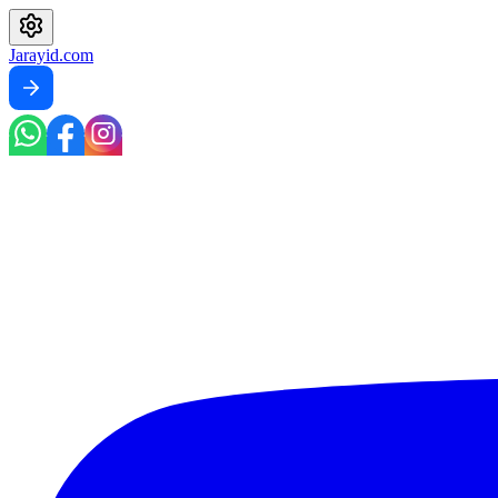
Jarayid
.com