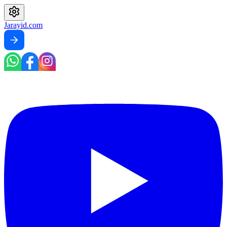
Jarayid
.com