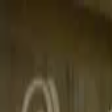
Jarayid
.com